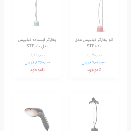
اتو بخارگر فیلیپس مدل
بخارگر ایستاده فیلیپس
STE1020
مدل STE1010
9,940,000
11,130,000
7,020,000 تومان
8,260,000 تومان
ناموجود
ناموجود