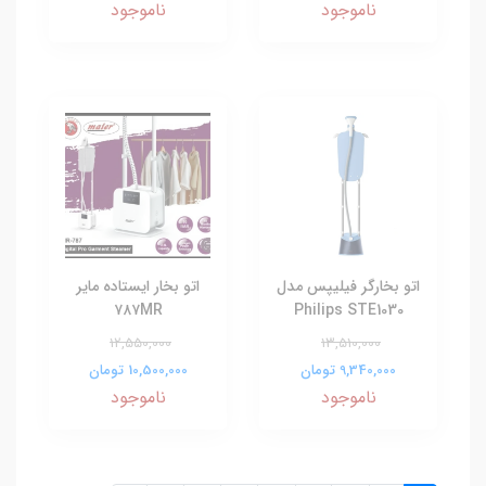
ناموجود
ناموجود
اتو بخارگر فیلیپس مدل
اتو بخار ایستاده مایر
۷۸۷MR
Philips STE1030
12,550,000
13,510,000
9,340,000 تومان
10,500,000 تومان
ناموجود
ناموجود