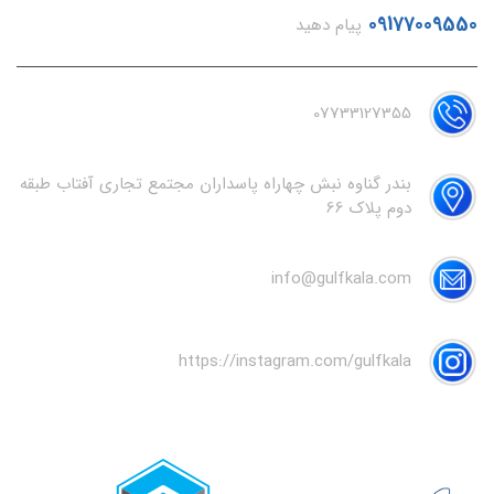
09177009550
پیام دهید
07733127355
بندر گناوه نبش چهاراه پاسداران مجتمع تجاری آفتاب طبقه
دوم پلاک 66
info@gulfkala.com
https://instagram.com/gulfkala