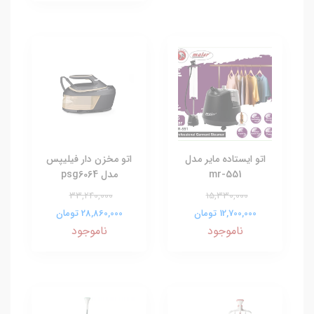
اتو ایستاده مایر مدل
اتو مخزن دار فیلیپس
mr-551
مدل psg6064
33,240,000
15,330,000
12,700,000 تومان
28,860,000 تومان
ناموجود
ناموجود