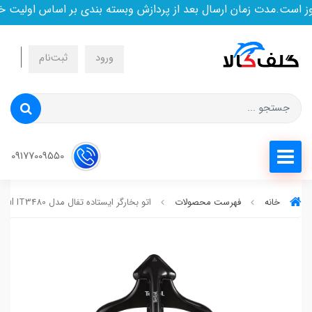
ست.مدت زمان ارسال بعد از پردازش وبسته بندی بر اساس اولیت خری
ورود
ثبت‌نام
09177009550
خانه
فهرست محصولات
اتو بخارگر ایستاده تفال مدل Tefal IT3480