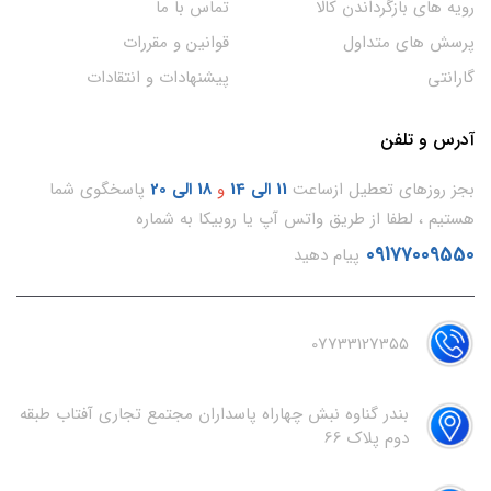
رویه های بازگرداندن کالا
تماس با ما
پرسش های متداول
قوانین و مقررات
گارانتی
پیشنهادات و انتقادات
آدرس و تلفن
بجز روزهای تعطیل ازساعت
11
الی 14
و
18 الی 20
پاسخگوی شما
هستیم ، لطفا از طریق واتس آپ یا روبیکا به شماره
09177009550
پیام دهید
07733127355
بندر گناوه نبش چهاراه پاسداران مجتمع تجاری آفتاب طبقه
دوم پلاک 66