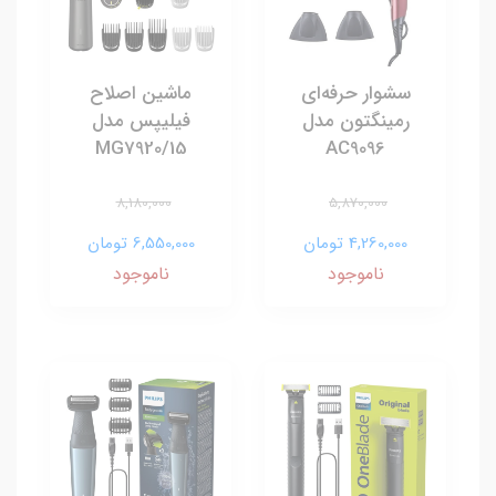
سشوار حرفه‌ای
ماشین اصلاح
رمینگتون مدل
فیلیپس مدل
15/MG7920
AC9096
8,180,000
5,870,000
4,260,000 تومان
6,550,000 تومان
ناموجود
ناموجود