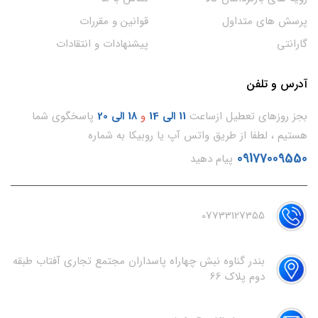
پرسش های متداول
قوانین و مقررات
گارانتی
پیشنهادات و انتقادات
آدرس و تلفن
بجز روزهای تعطیل ازساعت
11
الی 14
و
18 الی 20
پاسخگوی شما
هستیم ، لطفا از طریق واتس آپ یا روبیکا به شماره
09177009550
پیام دهید
07733127355
بندر گناوه نبش چهاراه پاسداران مجتمع تجاری آفتاب طبقه
دوم پلاک 66