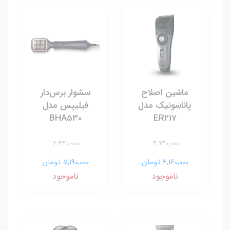
ماشین اصلاح
سشوار برس‌دار
پاناسونیک مدل
فیلیپس مدل
BHA530
ER217
6,320,000
4,940,000
4,160,000 تومان
5,190,000 تومان
ناموجود
ناموجود