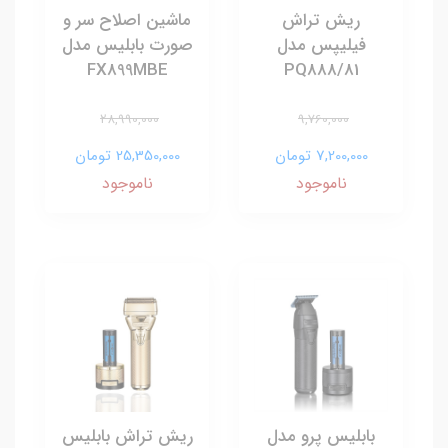
ریش تراش
ماشین اصلاح سر و
فیلیپس مدل
صورت بابلیس مدل
FX899MBE
PQ888/81
28,990,000
9,760,000
7,200,000 تومان
25,350,000 تومان
ناموجود
ناموجود
بابلیس پرو مدل
ریش تراش بابلیس