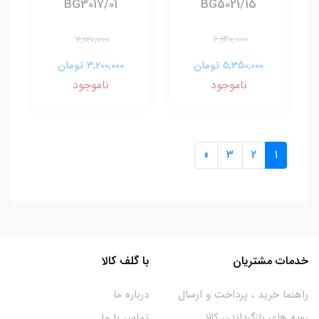
01/BG3017
BG5021/15
7,170,000
6,140,000
5,350,000 تومان
3,200,000 تومان
ناموجود
ناموجود
»
3
2
1
خدمات مشتریان
با گلف کالا
راهنما خرید ، پرداخت و ارسال
درباره ما
رویه های بازگرداندن کالا
تماس با ما