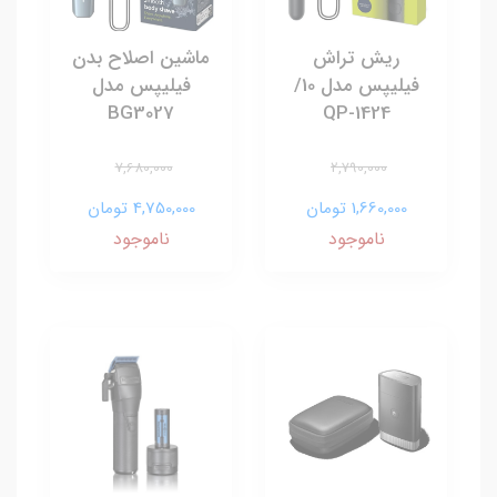
ریش تراش
ماشین اصلاح بدن
فیلیپس مدل 10/
فیلیپس مدل
BG3027
QP-1424
7,680,000
2,790,000
1,660,000 تومان
4,750,000 تومان
ناموجود
ناموجود