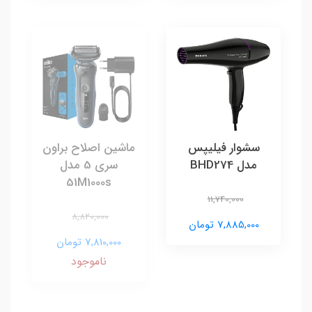
سشوار فیلیپس
ماشین اصلاح براون
مدل BHD274
سری 5 مدل
51M1000s
11,740,000
8,820,000
7,885,000 تومان
7,810,000 تومان
ناموجود