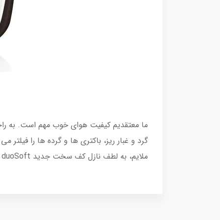
گرد و غبار ریز، باکتری ها و گرده ها را فیلتر 
ملایم، به لطف نازل کف سخت جدید duoSoft با دو غلتک برس چرخان. هم برای کف های سخت و هم برای فرش مناسب است.