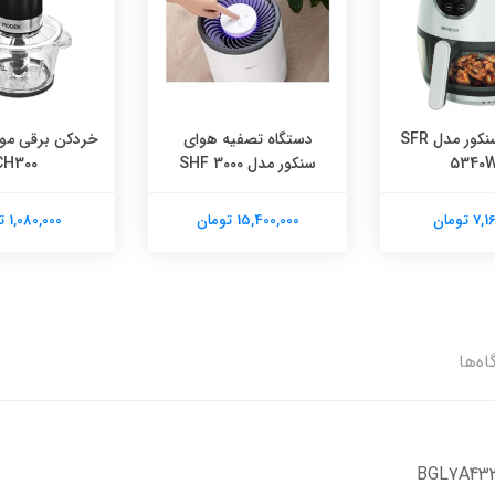
سرخ کن سنکور مدل SFR
دستگاه تصفیه هوای
خردکن برقی م
5340
سنکور مدل SHF 3000
CH300
 تومان
15,400,000 تومان
1,080,000 تومان
اه‌ها