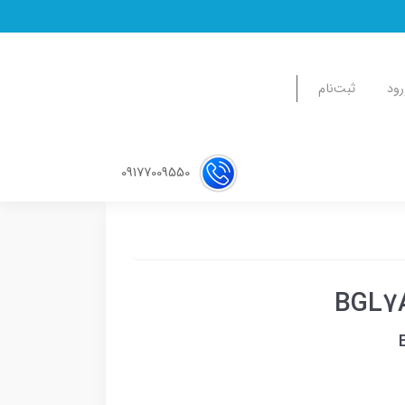
رود
ثبت‌نام
09177009550