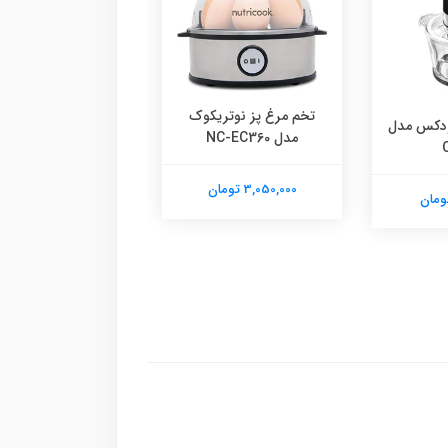
تخم مرغ پز نوتریکوک
ودکس مدل
غذاساز نینجا مدل BN650
مدل NC-EC360
41,200,000 تومان
3,050,000 تومان