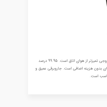
ما معتقدیم کیفیت هوای خوب مهم است. به راحتی هوا را با یک فیلتر HEPA بهبود دهید که تضمین می کند هوای خروجی تمیزتر از هوای اتاق است. 99.95 درصد
 معنای بدون هزینه اضافی است. جاروبرقی عمیق و