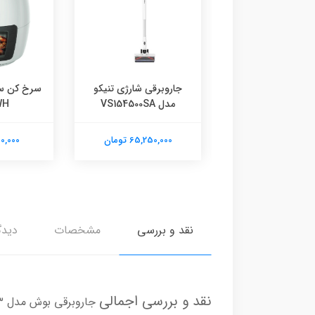
برقی شارژی تنیکو
جاروبرقی شارژی تنیکو
VS162300S
مدل VS154500SA
WH
41,480,0 تومان
65,250,000 تومان
7,160,000
نقد و بررسی
مشخصات
دیدگ
نقد و بررسی اجمالی
جاروبرقی بوش مدل BGL7A433