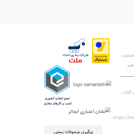
تیم ،
هید
آفتاب
https://i
پیگیری مرسولات پستی