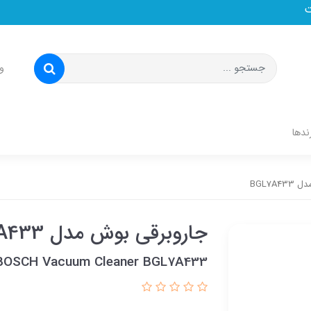
و
ندها
BGL7A
جاروبرقی بوش مدل BGL7A433
BOSCH Vacuum Cleaner BGL7A433