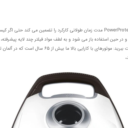
جاروبرقی بوش مدل BGL7A433 با سیستم PowerProtect مدت زمان طولانی کارکرد را تضمین
ر می شود و در حین استفاده باز می شود و به لطف مواد فیلتر چند لایه پیشرف
دهد. از عملکرد ثابت با جاروبرقی های بوش لذت ببرید: مو
،