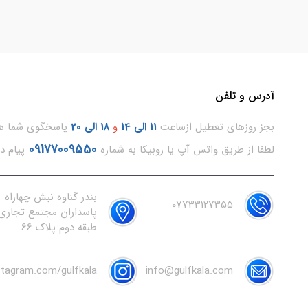
آدرس و تلفن
بجز روزهای تعطیل ازساعت
11
الی 14
و
18 الی 20
پاسخگوی شما هس
09177009550
لطفا از طریق واتس آپ یا روبیکا به شماره
پیام د
بندر گناوه نبش چهاراه
07733127355
پاسداران مجتمع تجاری 
طبقه دوم پلاک 66
nstagram.com/gulfkala
info@gulfkala.com