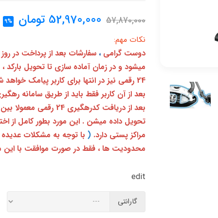
52,970,000
تومان
57,870,000
9%
نکات مهم:
دوست گرامی
،
سفارشات بعد از پرداخت در روز
میشود و در زمان آماده سازی تا تحویل بارکد ،
24 رقمی نیز در انتها برای کاربر پیامک خواهد شد
تحویل داده میشن . این مورد بطور کامل از ا
مراکز پستی دارد.
(
با توجه به مشکلات عدیده 
محدودیت ها ، فقط در صورت موافقت با این م
edit
گارانتی