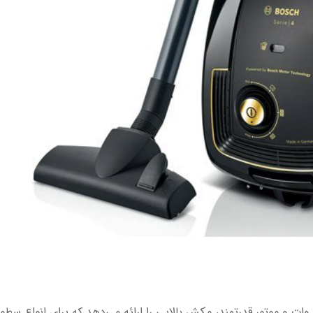
اروبرقی بوش مدل BGLS38BA3 با توان ۲۲۰۰ وات و موتور قدرتمند، مکش بالایی را ارائه می‌دهد