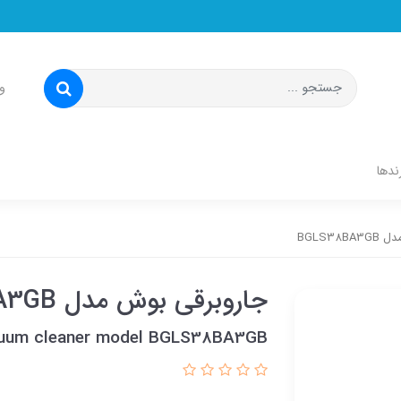
و
ندها
BGLS38
جاروبرقی بوش مدل BGLS38BA3GB
uum cleaner model BGLS38BA3GB