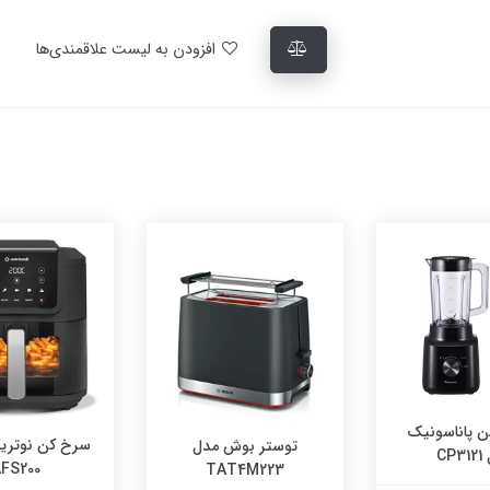
افزودن به لیست علاقمندی‌ها
سرخ کن نوتریکوک مدل
توستر بوش مدل
AFS200
TAT4M223