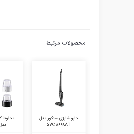
محصولات مرتبط
و گرم
جارو شارژی سنکور مدل
مخلوط کن پاناسونیک
SVC 8668AT
مدل CP3121