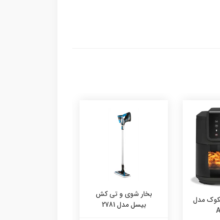
بخار شوی و تی کش
اسپرسوساز نیمه صنعتی
بیسل مدل 2781
جیمیلای 3129