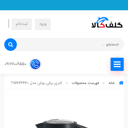
نرخ
ورود
ثبت‌نام
09177009550
خانه
فهرست محصولات
کتری برقی بوش مدل TWK4P440