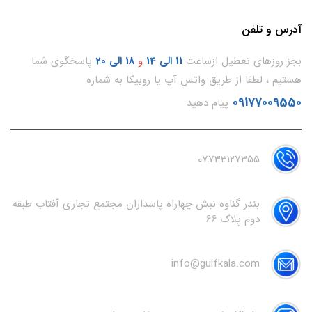
آدرس و تلفن
بجز روزهای تعطیل ازساعت
11
الی 14
و
18 الی 20
پاسخگوی شما
هستیم ، لطفا از طریق واتس آپ یا روبیکا به شماره
09177009550
پیام دهید
07733127355
بندر گناوه نبش چهاراه پاسداران مجتمع تجاری آفتاب طبقه
دوم پلاک 66
info@gulfkala.com