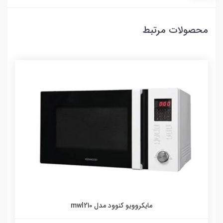
محصولات مرتبط
مایکروویو کنوود مدل mwl210