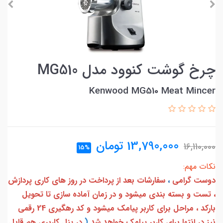
چرخ گوشت کنوود مدل MG510
Kenwood MG510 Meat Mincer
13,790,000
تومان
16,110,000
15%
نکات مهم:
دوست گرامی
،
سفارشات بعد از پرداخت در روز های کاری پردازش
، تست و بسته بندی میشود و در زمان آماده سازی تا تحویل
بارکد ، مراحل برای کاربر پیامک میشود و کد رهگیری 24 رقمی
نیز در انتها برای کاربر پیامک خواهد شد
(
در پنل کاربری هم قابل