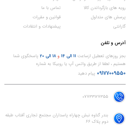
رویه های بازگرداندن کالا
تماس با ما
پرسش های متداول
قوانین و مقررات
گارانتی
پیشنهادات و انتقادات
آدرس و تلفن
بجز روزهای تعطیل ازساعت
11
الی 14
و
18 الی 20
پاسخگوی شما
هستیم ، لطفا از طریق واتس آپ یا روبیکا به شماره
09177009550
پیام دهید
07733127355
بندر گناوه نبش چهاراه پاسداران مجتمع تجاری آفتاب طبقه
دوم پلاک 66