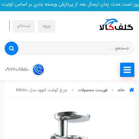
 است.مدت زمان ارسال بعد از پردازش وبسته بندی بر اساس اولیت خ
ورود
ثبت‌نام
09177009550
خانه
فهرست محصولات
چرخ گوشت کنوود مدل MG510