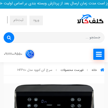
ست.مدت زمان ارسال بعد از پردازش وبسته بندی بر اساس اولیت خری
ورود
ثبت‌نام
09177009550
خانه
فهرست محصولات
سرخ کن کنوود مدل HFP80