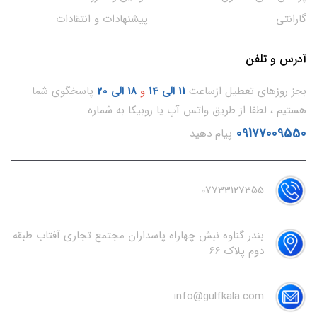
گارانتی
پیشنهادات و انتقادات
آدرس و تلفن
بجز روزهای تعطیل ازساعت
11
الی 14
و
18 الی 20
پاسخگوی شما
هستیم ، لطفا از طریق واتس آپ یا روبیکا به شماره
09177009550
پیام دهید
07733127355
بندر گناوه نبش چهاراه پاسداران مجتمع تجاری آفتاب طبقه
دوم پلاک 66
info@gulfkala.com