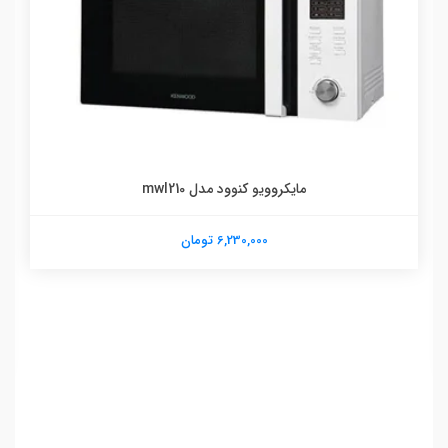
مایکروویو کنوود مدل mwl210
6,230,000 تومان