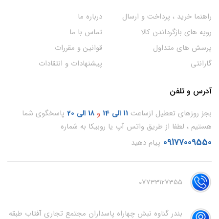
راهنما خرید ، پرداخت و ارسال
درباره ما
رویه های بازگرداندن کالا
تماس با ما
پرسش های متداول
قوانین و مقررات
گارانتی
پیشنهادات و انتقادات
آدرس و تلفن
بجز روزهای تعطیل ازساعت
11
الی 14
و
18 الی 20
پاسخگوی شما
هستیم ، لطفا از طریق واتس آپ یا روبیکا به شماره
09177009550
پیام دهید
07733127355
بندر گناوه نبش چهاراه پاسداران مجتمع تجاری آفتاب طبقه