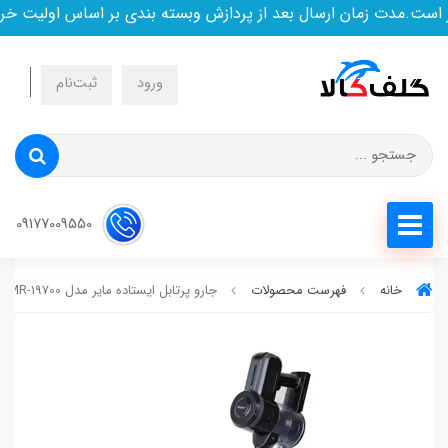
ت.مدت زمان ارسال بعد از پردازش وبسته بندی بر اساس اولیت خرید
ورود
ثبت‌نام
09177009550
خانه
فهرست محصولات
جارو پرتابل ایستاده مایر مدل MR-19700