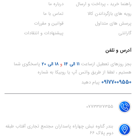
راهنما خرید ، پرداخت و ارسال
درباره ما
رویه های بازگرداندن کالا
تماس با ما
پرسش های متداول
قوانین و مقررات
گارانتی
پیشنهادات و انتقادات
آدرس و تلفن
بجز روزهای تعطیل ازساعت
11
الی 14
و
18 الی 20
پاسخگوی شما
هستیم ، لطفا از طریق واتس آپ یا روبیکا به شماره
09177009550
پیام دهید
07733127355
بندر گناوه نبش چهاراه پاسداران مجتمع تجاری آفتاب طبقه
دوم پلاک 66